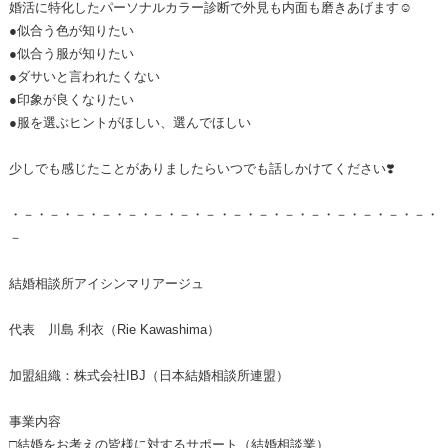
婚活に特化したパーソナルカラー診断で外見も内面も磨きあげます☺️
●似合う色が知りたい
●似合う服が知りたい
●ダサいと言われたくない
●印象が良くなりたい
●服を選ぶヒントがほしい、選んでほしい
少しでも感じたことがありましたらいつでも話しかけてください❣️
・－・－・－・－・－・－・－・－・－・－・－・－・－・－・－・－・
－
結婚相談所アイシンマリアージュ
代表 川島 利衣（Rie Kawashima）
加盟組織：株式会社IBJ（日本結婚相談所連盟）
事業内容
□結婚をお考えの皆様に対するサポート（結婚相談業）