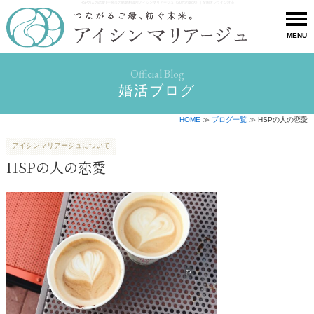
HSPの人の恋愛 | 一宮市の結婚相談所アイシンマリアージュ《30代の婚活》｜全国オンライン対応
MENU
Official Blog
婚活ブログ
HOME
≫
ブログ一覧
≫ HSPの人の恋愛
アイシンマリアージュについて
HSPの人の恋愛