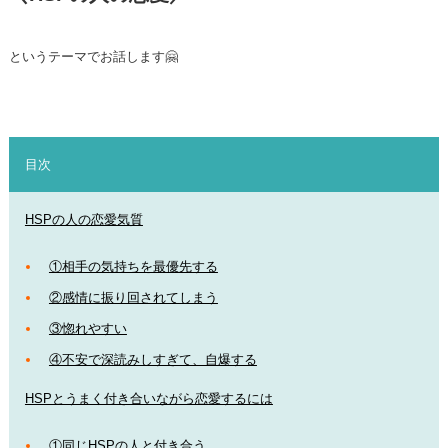
というテーマでお話します🤗
目次
HSPの人の恋愛気質
①相手の気持ちを最優先する
②感情に振り回されてしまう
③惚れやすい
④不安で深読みしすぎて、自爆する
HSPとうまく付き合いながら恋愛するには
①同じHSPの人と付き合う