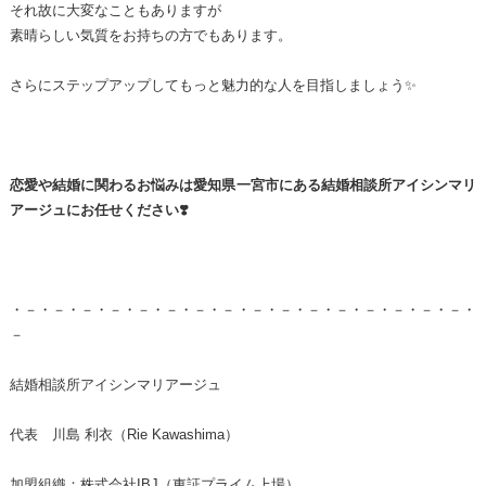
それ故に大変なこともありますが
素晴らしい気質をお持ちの方でもあります。
さらにステップアップしてもっと魅力的な人を目指しましょう✨
恋愛や結婚に関わるお悩みは愛知県一宮市にある結婚相談所アイシンマリ
アージュにお任せください❣️
・－・－・－・－・－・－・－・－・－・－・－・－・－・－・－・－・
－
結婚相談所アイシンマリアージュ
代表 川島 利衣（Rie Kawashima）
加盟組織：株式会社IBJ（東証プライム上場）