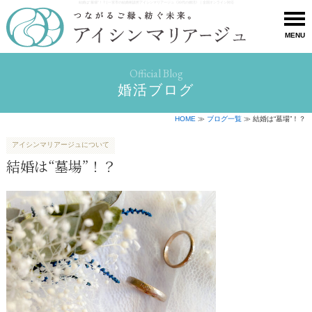
結婚は“墓場”！？ | 一宮市の結婚相談所アイシンマリアージュ《30代の婚活》｜全国オンライン対応
MENU
Official Blog
婚活ブログ
HOME
≫
ブログ一覧
≫ 結婚は“墓場”！？
アイシンマリアージュについて
結婚は“墓場”！？