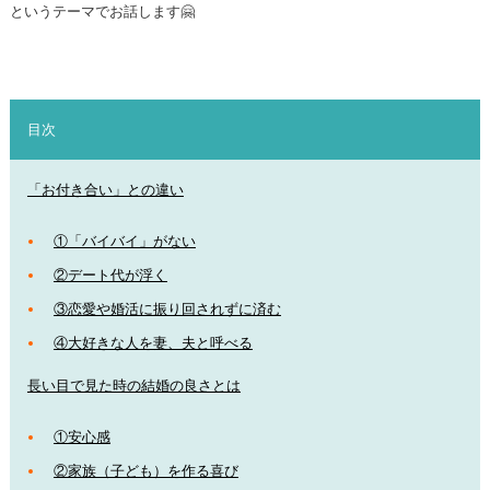
というテーマでお話します🤗
目次
「お付き合い」との違い
①「バイバイ」がない
②デート代が浮く
③恋愛や婚活に振り回されずに済む
④大好きな人を妻、夫と呼べる
長い目で見た時の結婚の良さとは
①安心感
②家族（子ども）を作る喜び