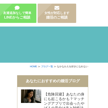
友達追加なしで簡単
女性が対応します
LINEからご相談
婚活のご相談
HOME
≫
ブログ一覧
≫ なかなか人を好きになれない
あなたにおすすめの婚活ブログ
【危険回避】あなたの身
にも起こるかも？マッチ
ングアプリで出会ったや
ば人の見分け方と対処法